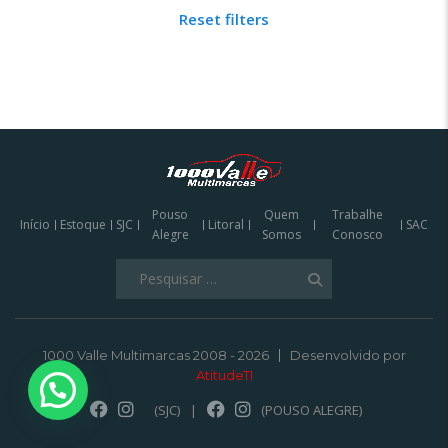
Reset filters
Pouso
Quem
Trabalhe
Início
Estoque
SJC
Litoral
SAC
Alegre
Somos
Conosco
Pesquisar
por:
1000 Valle Multimarcas 2008 - 2026
Desenvolvido por
AtitudeTI
(SJC)
|
(POUSO ALEGRE)