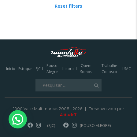
Reset filters
Pouso
Quem
Trabalhe
Início
Estoque
SJC
Litoral
SAC
Alegre
Somos
Conosco
Pesquisar
por:
1000 Valle Multimarcas 2008 - 2026
Desenvolvido por
AtitudeTI
(SJC)
|
(POUSO ALEGRE)