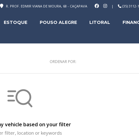
R. PROF. EDMIR VIANA DE MOURA, 68 - CAÇAPAVA
|
(35) 3112
ESTOQUE
POUSO ALEGRE
LITORAL
FINAN
ORDENAR POR:
y vehicle based on your filter
r filter, location or keywords