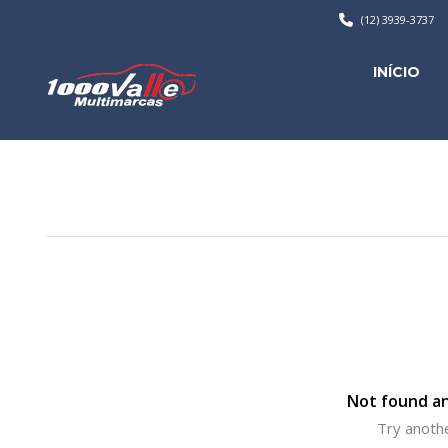
(12) 3939-3737
INÍCIO
Not found an
Try anothe