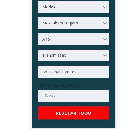
Modelo
Max Kilometragem
Ano
Transmissão
Search by keywords
RESETAR TUDO