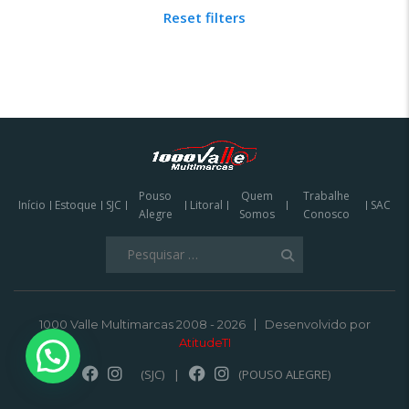
Reset filters
Pouso
Quem
Trabalhe
Início
Estoque
SJC
Litoral
SAC
Alegre
Somos
Conosco
Pesquisar
por:
1000 Valle Multimarcas 2008 - 2026
Desenvolvido por
AtitudeTI
(SJC)
|
(POUSO ALEGRE)