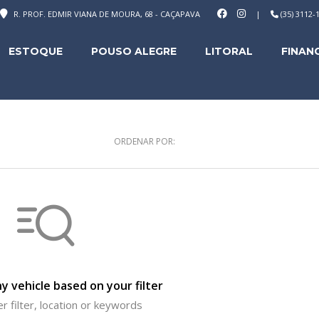
R. PROF. EDMIR VIANA DE MOURA, 68 - CAÇAPAVA
|
(35) 3112
ESTOQUE
POUSO ALEGRE
LITORAL
FINAN
ORDENAR POR:
y vehicle based on your filter
r filter, location or keywords