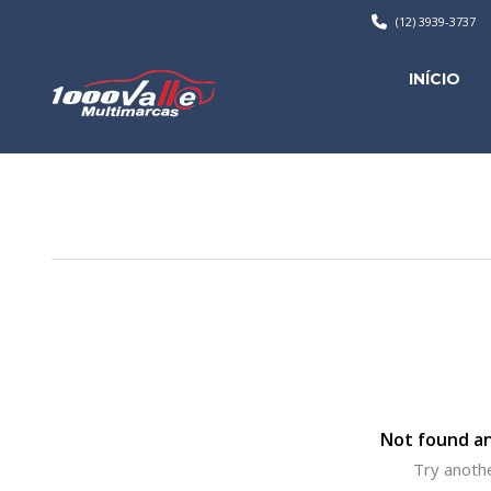
(12) 3939-3737
INÍCIO
Not found an
Try anothe