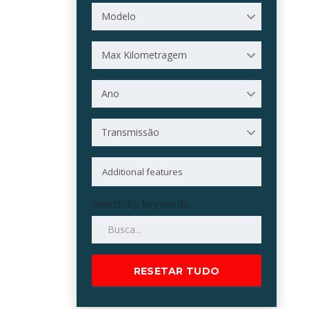
Modelo
Max Kilometragem
Ano
Transmissão
Search by keywords
RESETAR TUDO