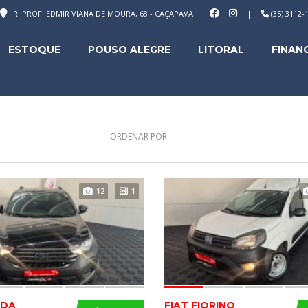
R. PROF. EDMIR VIANA DE MOURA, 68 - CAÇAPAVA
|
(35) 3112
ESTOQUE
POUSO ALEGRE
LITORAL
FINAN
ORDENAR POR:
12
1
ADA
FIAT FIORINO