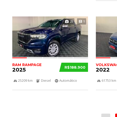
25
1
RAM RAMPAGE
VOLKSWAG
R$188.900
2025
2022
25209 km
Diesel
Automático
61753 km