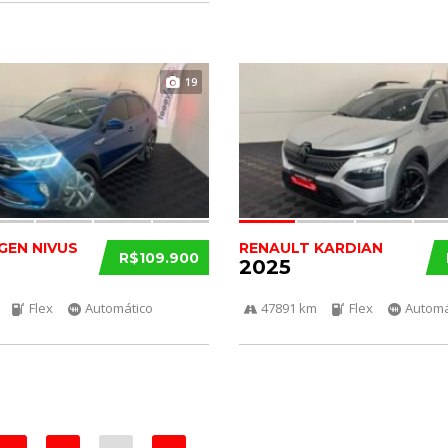
19
EN NIVUS
RENAULT KARDIAN
R$109.900
2025
Flex
Automático
47891 km
Flex
Automá