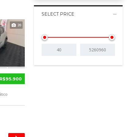
SELECT PRICE
20
R$95.900
tico