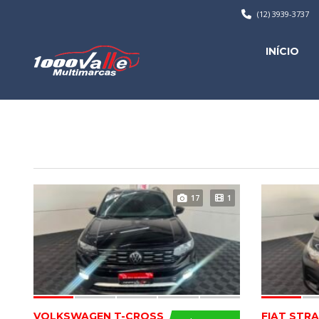
(12) 3939-3737
INÍCIO
17
1
VOLKSWAGEN T-CROSS
FIAT STR