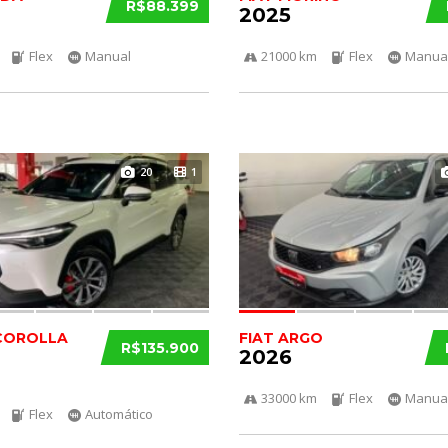
R$88.399
2025
Flex
Manual
21000 km
Flex
Manua
20
1
COROLLA
FIAT ARGO
R$135.900
2026
33000 km
Flex
Manua
Flex
Automático