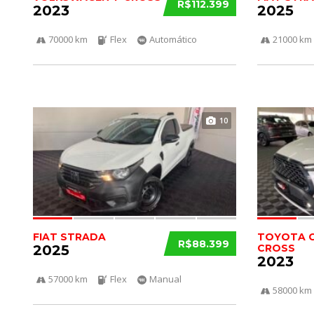
R$112.399
2023
2025
70000 km
Flex
Automático
21000 km
10
FIAT STRADA
TOYOTA 
R$88.399
2025
CROSS
2023
57000 km
Flex
Manual
58000 km