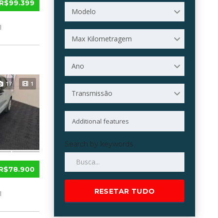
R$99.399
Modelo
l
Max Kilometragem
Ano
17
1
Transmissão
Search by keywords
R$78.900
RESETAR TUDO
l