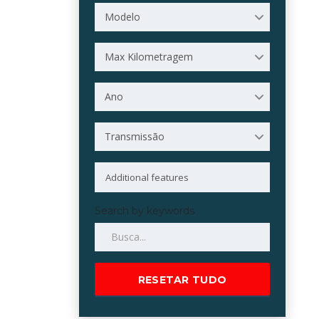
Modelo
Max Kilometragem
Ano
Transmissão
Search by keywords
RESETAR TUDO