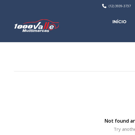
(12) 3939-3737
INÍCIO
Not found an
Try anothe