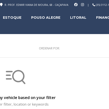
R. PROF. EDMIR VIANA DE MOURA, 68 - CAÇAPAVA
|
(35) 3112
ESTOQUE
POUSO ALEGRE
LITORAL
FINAN
ORDENAR POR:
y vehicle based on your filter
r filter, location or keywords