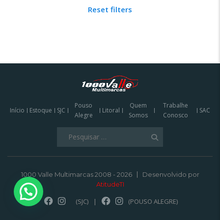
Reset filters
Pouso
Quem
Trabalhe
Início
Estoque
SJC
Litoral
SAC
Alegre
Somos
Conosco
Pesquisar
por:
1000 Valle Multimarcas 2008 - 2026
Desenvolvido por
AtitudeTI
(SJC)
|
(POUSO ALEGRE)