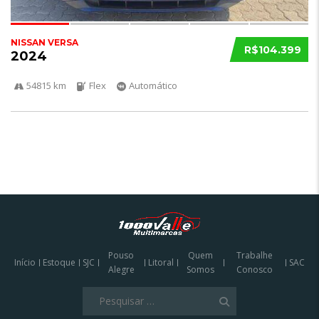
NISSAN VERSA
R$104.399
2024
54815 km
Flex
Automático
Pouso
Quem
Trabalhe
Início
Estoque
SJC
Litoral
SAC
Alegre
Somos
Conosco
Pesquisar
por: