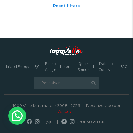
Reset filters
Pouso
Quem
Trabalhe
Início
Estoque
SJC
Litoral
SAC
Alegre
Somos
Conosco
Pesquisar
por:
1000 Valle Multimarcas 2008 - 2026
Desenvolvido por
AtitudeTI
(SJC)
|
(POUSO ALEGRE)