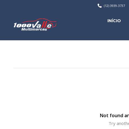
(12) 3939-3737
INÍCIO
Not found an
Try anothe