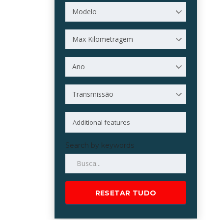
Modelo
Max Kilometragem
Ano
Transmissão
Search by keywords
RESETAR TUDO