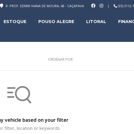
R. PROF. EDMIR VIANA DE MOURA, 68 - CAÇAPAVA
|
(35) 3112
ESTOQUE
POUSO ALEGRE
LITORAL
FINAN
ORDENAR POR:
y vehicle based on your filter
r filter, location or keywords