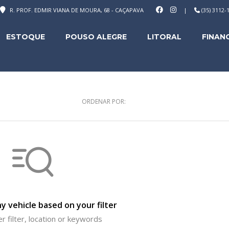
R. PROF. EDMIR VIANA DE MOURA, 68 - CAÇAPAVA
|
(35) 3112
ESTOQUE
POUSO ALEGRE
LITORAL
FINAN
ORDENAR POR:
y vehicle based on your filter
r filter, location or keywords