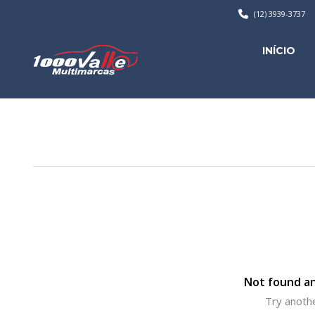
(12) 3939-3737
INÍCIO
Not found an
Try anothe