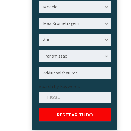
Modelo
Max Kilometragem
Ano
Transmissão
Search by keywords
RESETAR TUDO