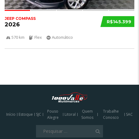
JEEP COMPASS
R$145.399
2026
570 km
Flex
Automático
Pouso
Quem
Trabalhe
Início
Estoque
SJC
Litoral
SAC
Alegre
Somos
Conosco
Pesquisar
por: