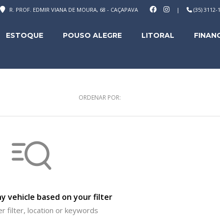
R. PROF. EDMIR VIANA DE MOURA, 68 - CAÇAPAVA
|
(35) 3112
ESTOQUE
POUSO ALEGRE
LITORAL
FINAN
ORDENAR POR:
y vehicle based on your filter
r filter, location or keywords