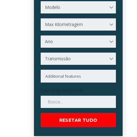
Modelo
Max Kilometragem
Ano
Transmissão
Search by keywords
RESETAR TUDO