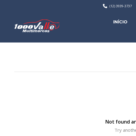
(12) 3939-3737
INÍCIO
Not found an
Try anothe