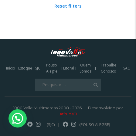
Reset filters
Pouso
Quem
Trabalhe
Início
Estoque
SJC
Litoral
SAC
Alegre
Somos
Conosco
Pesquisar
por:
1000 Valle Multimarcas 2008 - 2026
Desenvolvido por
AtitudeTI
(SJC)
|
(POUSO ALEGRE)