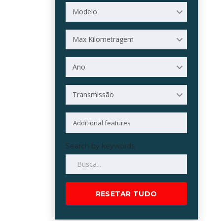
Modelo
Max Kilometragem
Ano
Transmissão
Search by keywords
RESETAR TUDO