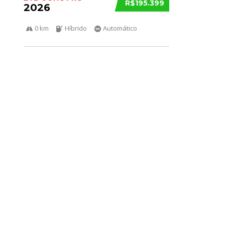
R$195.399
2026
0 km
Híbrido
Automático