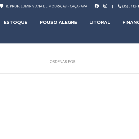
R. PROF. EDMIR VIANA DE MOURA, 68 - CAÇAPAVA
|
(35) 3112
ESTOQUE
POUSO ALEGRE
LITORAL
FINAN
ORDENAR POR: