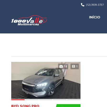
(12) 3939-3737
INÍCIO
18
1
BYD SONG PRO