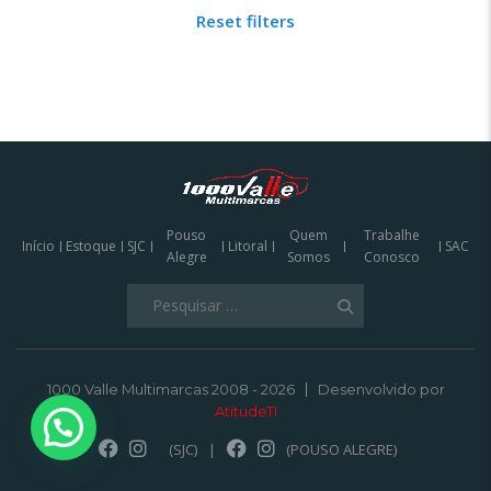
Reset filters
Pouso
Quem
Trabalhe
Início
Estoque
SJC
Litoral
SAC
Alegre
Somos
Conosco
Pesquisar
por:
1000 Valle Multimarcas 2008 - 2026
Desenvolvido por
AtitudeTI
(SJC)
|
(POUSO ALEGRE)