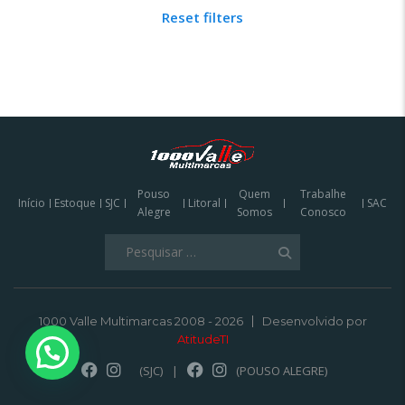
Reset filters
Pouso
Quem
Trabalhe
Início
Estoque
SJC
Litoral
SAC
Alegre
Somos
Conosco
Pesquisar
por:
1000 Valle Multimarcas 2008 - 2026
Desenvolvido por
AtitudeTI
(SJC)
|
(POUSO ALEGRE)