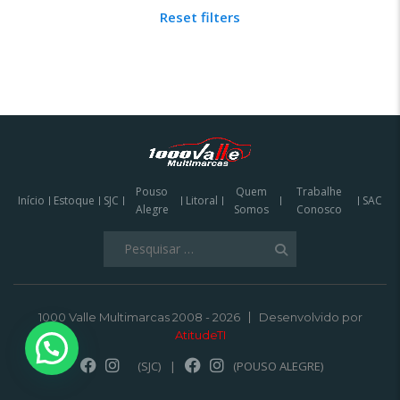
Reset filters
Pouso
Quem
Trabalhe
Início
Estoque
SJC
Litoral
SAC
Alegre
Somos
Conosco
Pesquisar
por:
1000 Valle Multimarcas 2008 - 2026
Desenvolvido por
AtitudeTI
(SJC)
|
(POUSO ALEGRE)