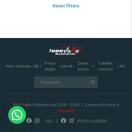
Reset filters
Pouso
Quem
Trabalhe
Início
Estoque
SJC
Litoral
SAC
Alegre
Somos
Conosco
Pesquisar
por:
1000 Valle Multimarcas 2008 - 2026
Desenvolvido por
AtitudeTI
(SJC)
|
(POUSO ALEGRE)