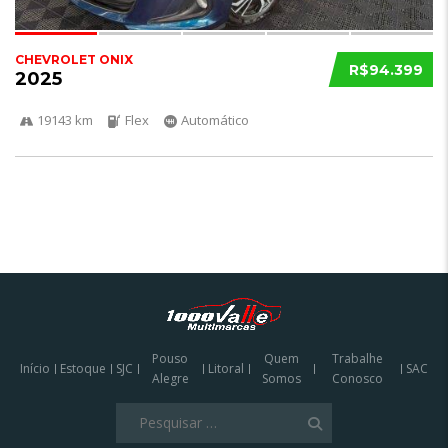
CHEVROLET ONIX
R$94.399
2025
19143 km
Flex
Automático
Pouso
Quem
Trabalhe
Início
Estoque
SJC
Litoral
SAC
Alegre
Somos
Conosco
Pesquisar
por: