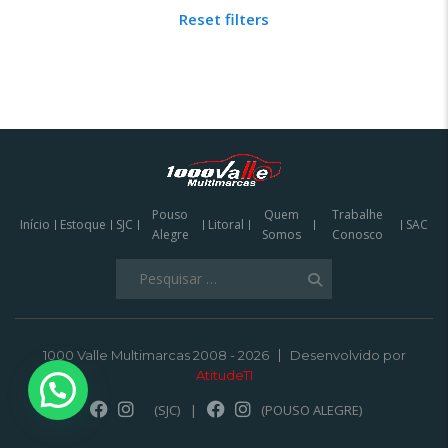
Reset filters
Pouso
Quem
Trabalhe
Início
Estoque
SJC
Litoral
SAC
Alegre
Somos
Conosco
Pesquisar
por:
1000 Valle Multimarcas 2008 - 2026
Desenvolvido por
AtitudeTI
(SJC)
|
(POUSO ALEGRE)