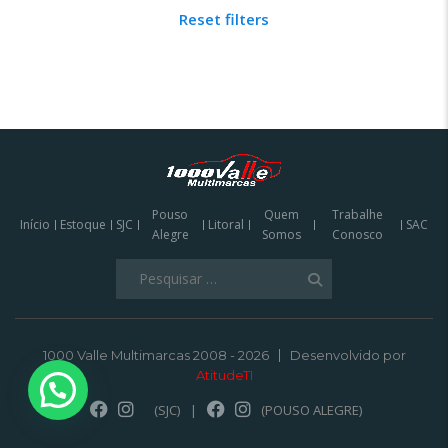
Reset filters
Pouso
Quem
Trabalhe
Início
Estoque
SJC
Litoral
SAC
Alegre
Somos
Conosco
Pesquisar
por:
1000 Valle Multimarcas 2008 - 2026
Desenvolvido por
AtitudeTI
(SJC)
|
(POUSO ALEGRE)