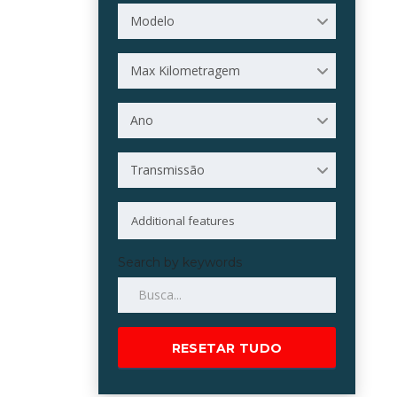
Modelo
Max Kilometragem
Ano
Transmissão
Search by keywords
RESETAR TUDO