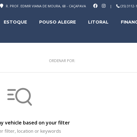
R. PROF. EDMIR VIANA DE MOURA, 68 - CAÇAPAVA
|
(35) 3112
ESTOQUE
POUSO ALEGRE
LITORAL
FINAN
ORDENAR POR:
y vehicle based on your filter
r filter, location or keywords