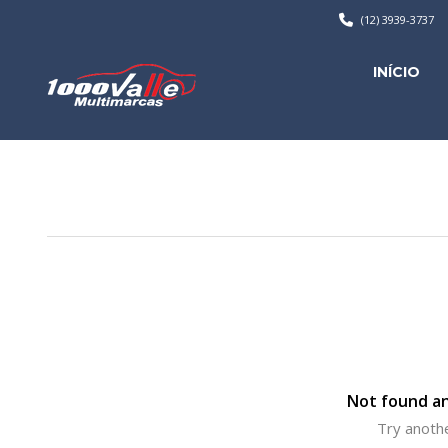
(12) 3939-3737
INÍCIO
Not found an
Try anothe