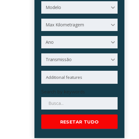
Modelo
Max Kilometragem
Ano
Transmissão
Search by keywords
RESETAR TUDO