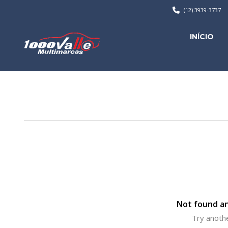
(12) 3939-3737
INÍCIO
Not found an
Try anothe