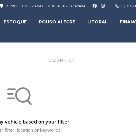
R. PROF. EDMIR VIANA DE MOURA, 68 - CAÇAPAVA
|
(35) 3112
ESTOQUE
POUSO ALEGRE
LITORAL
FINAN
ORDENAR POR:
y vehicle based on your filter
r filter, location or keywords