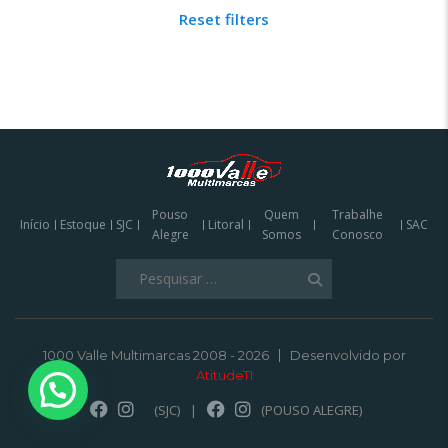
Reset filters
Pouso
Quem
Trabalhe
Início
Estoque
SJC
Litoral
SAC
Alegre
Somos
Conosco
Pesquisar
por:
1000 Valle Multimarcas 2008 - 2026
Desenvolvido por
AtitudeTI
(SJC)
|
(POUSO ALEGRE)