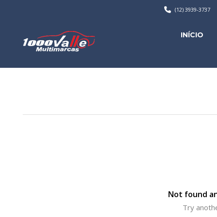
(12) 3939-3737
INÍCIO
Not found an
Try anothe