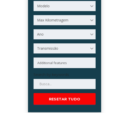
Modelo
Max Kilometragem
Ano
Transmissão
Search by keywords
RESETAR TUDO