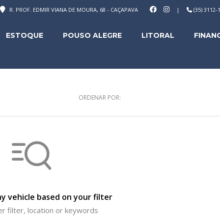
R. PROF. EDMIR VIANA DE MOURA, 68 - CAÇAPAVA
|
(35) 3112
ESTOQUE
POUSO ALEGRE
LITORAL
FINAN
ORDENAR POR:
y vehicle based on your filter
r filter, location or keywords