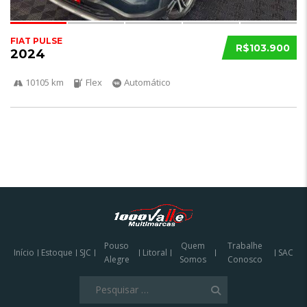
FIAT PULSE
R$103.900
2024
10105 km
Flex
Automático
Pouso
Quem
Trabalhe
Início
Estoque
SJC
Litoral
SAC
Alegre
Somos
Conosco
Olá
Pesquisar
Podemos te ajudar a encontrar o veículo
por: