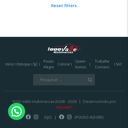
Reset filters
Pouso
Quem
Trabalhe
Início
Estoque
SJC
Litoral
SAC
Alegre
Somos
Conosco
Pesquisar
por:
1000 Valle Multimarcas 2008 - 2026
Desenvolvido por
AtitudeTI
(SJC)
|
(POUSO ALEGRE)