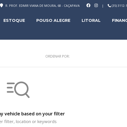
R. PROF. EDMIR VIANA DE MOURA, 68 - CAÇAPAVA
|
(35) 3112
ESTOQUE
POUSO ALEGRE
LITORAL
FINAN
ORDENAR POR:
y vehicle based on your filter
r filter, location or keywords