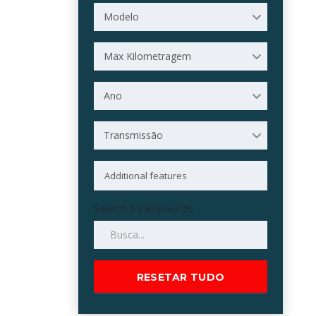
Modelo
Max Kilometragem
Ano
Transmissão
Search by keywords
RESETAR TUDO