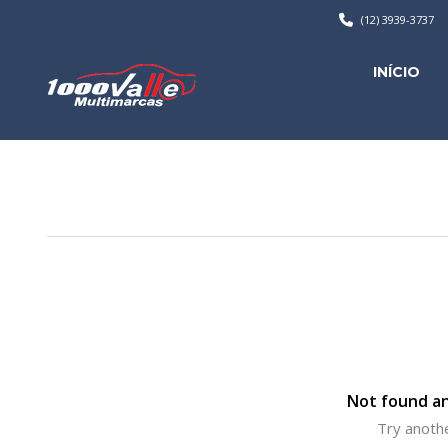
(12) 3939-3737
INÍCIO
Not found an
Try anothe