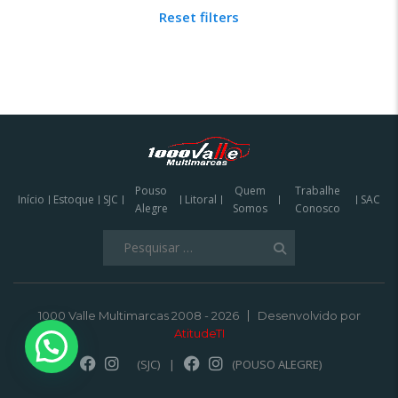
Reset filters
Pouso
Quem
Trabalhe
Início
Estoque
SJC
Litoral
SAC
Alegre
Somos
Conosco
Pesquisar
por:
1000 Valle Multimarcas 2008 - 2026
Desenvolvido por
AtitudeTI
(SJC)
|
(POUSO ALEGRE)