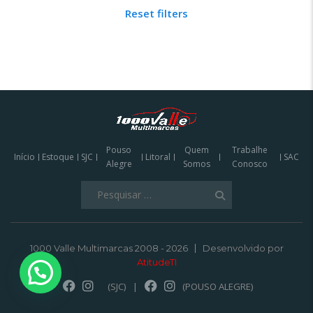
Reset filters
Pouso
Quem
Trabalhe
Início
Estoque
SJC
Litoral
SAC
Alegre
Somos
Conosco
Pesquisar
por:
1000 Valle Multimarcas 2008 - 2026
Desenvolvido por
AtitudeTI
(SJC)
|
(POUSO ALEGRE)