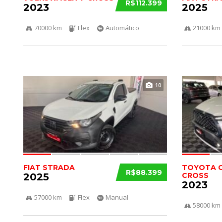
R$112.399
2023
2025
70000 km
Flex
Automático
21000 km
10
FIAT STRADA
TOYOTA 
R$88.399
2025
CROSS
2023
57000 km
Flex
Manual
58000 km