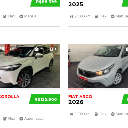
R$88.399
2025
Flex
Manual
21000 km
Flex
Manua
20
1
COROLLA
FIAT ARGO
R$135.900
2026
33000 km
Flex
Manua
Flex
Automático