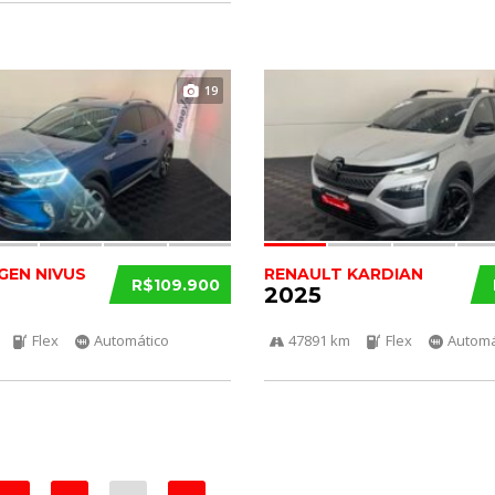
19
EN NIVUS
RENAULT KARDIAN
R$109.900
2025
Flex
Automático
47891 km
Flex
Automá