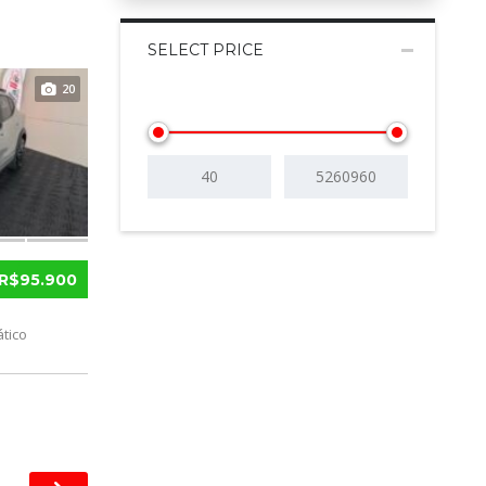
SELECT PRICE
20
R$95.900
tico