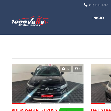
(12) 3939-3737
INÍCIO
17
1
VOLKSWAGEN T-CROSS
FIAT STR