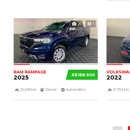
25
1
RAM RAMPAGE
VOLKSWAG
R$188.900
2025
2022
25209 km
Diesel
Automático
61753 km