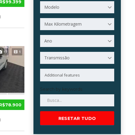
R$99.399
Modelo
l
Max Kilometragem
Ano
17
1
Transmissão
Search by keywords
R$78.900
RESETAR TUDO
l