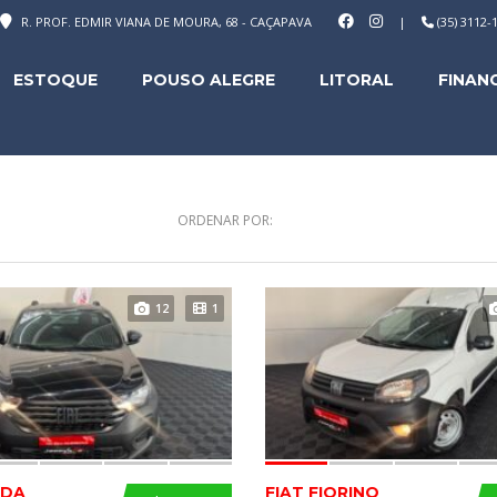
R. PROF. EDMIR VIANA DE MOURA, 68 - CAÇAPAVA
|
(35) 3112
ESTOQUE
POUSO ALEGRE
LITORAL
FINAN
ORDENAR POR:
12
1
ADA
FIAT FIORINO