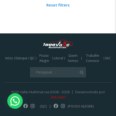
Reset filters
Pouso
Quem
Trabalhe
Início
Estoque
SJC
Litoral
SAC
Alegre
Somos
Conosco
Pesquisar
por:
1000 Valle Multimarcas 2008 - 2026
Desenvolvido por
AtitudeTI
(SJC)
|
(POUSO ALEGRE)