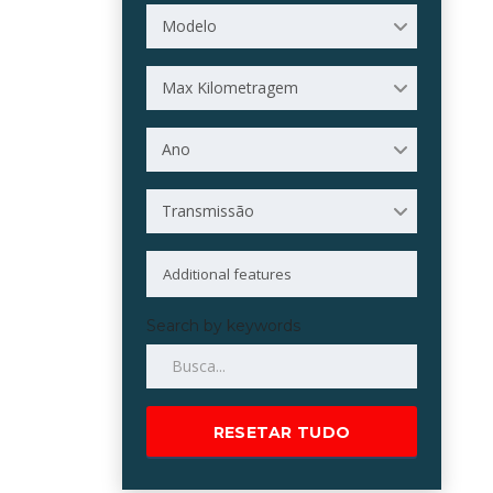
Modelo
Max Kilometragem
Ano
Transmissão
Search by keywords
RESETAR TUDO