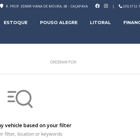
R. PROF. EDMIR VIANA DE MOURA, 68 - CAÇAPAVA
|
(35) 3112
ESTOQUE
POUSO ALEGRE
LITORAL
FINAN
ORDENAR POR:
y vehicle based on your filter
r filter, location or keywords