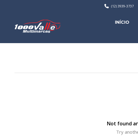
(12) 3939-3737
INÍCIO
Not found an
Try anothe