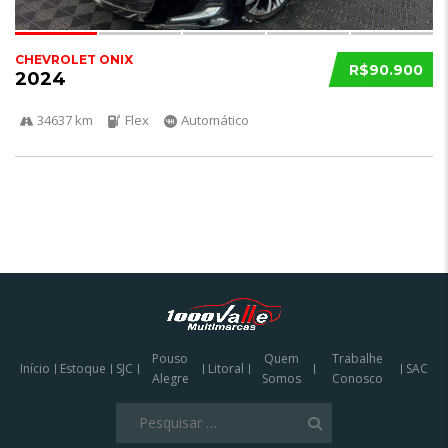
CHEVROLET ONIX
R$90.900
2024
34637 km
Flex
Automático
Pouso
Quem
Trabalhe
Início
Estoque
SJC
Litoral
SAC
Alegre
Somos
Conosco
Pesquisar
por: