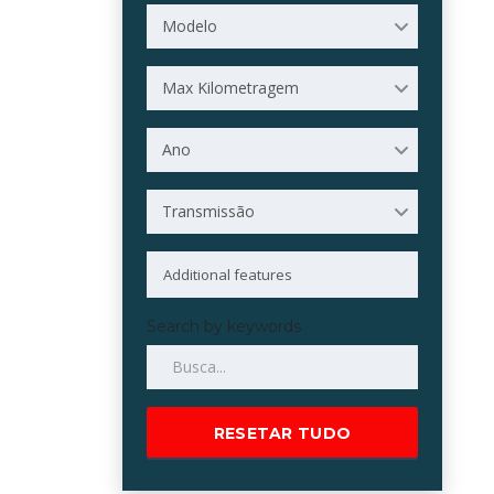
Modelo
Max Kilometragem
Ano
Transmissão
Search by keywords
RESETAR TUDO