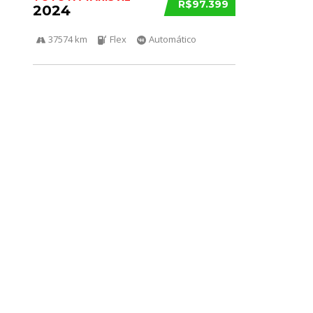
R$97.399
2024
37574 km
Flex
Automático