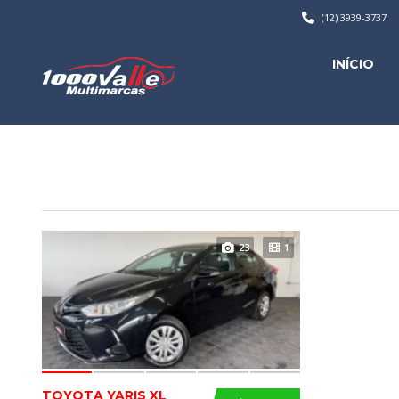
(12) 3939-3737
INÍCIO
23
1
TOYOTA YARIS XL