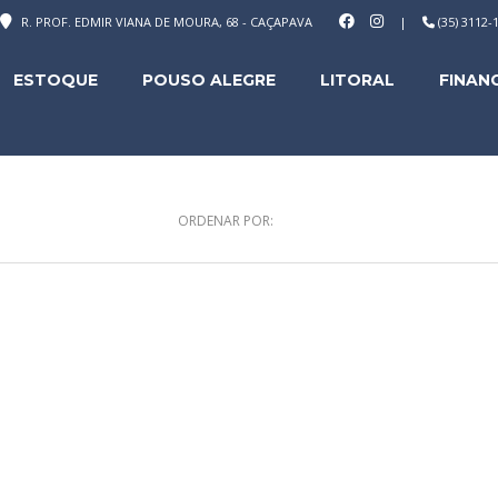
R. PROF. EDMIR VIANA DE MOURA, 68 - CAÇAPAVA
|
(35) 3112
ESTOQUE
POUSO ALEGRE
LITORAL
FINAN
ORDENAR POR: