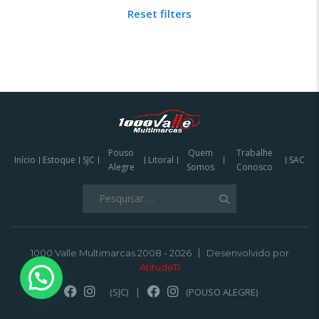
Reset filters
Pouso
Quem
Trabalhe
Início
Estoque
SJC
Litoral
SAC
Alegre
Somos
Conosco
Pesquisar
por:
1000 Valle Multimarcas 2008 - 2026
Desenvolvido por
AtitudeTI
(SJC)
|
(POUSO ALEGRE)