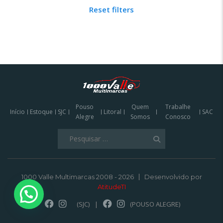
Reset filters
Pouso
Quem
Trabalhe
Início
Estoque
SJC
Litoral
SAC
Alegre
Somos
Conosco
Pesquisar
por:
1000 Valle Multimarcas 2008 - 2026
Desenvolvido por
AtitudeTI
(SJC)
|
(POUSO ALEGRE)