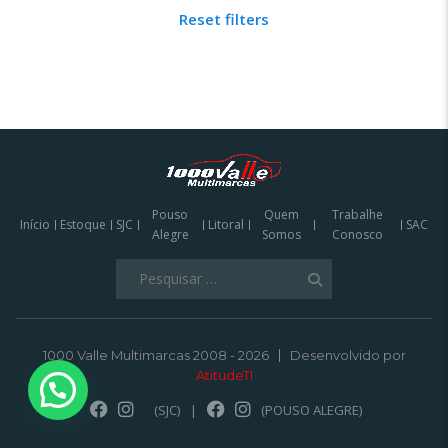
Reset filters
Pouso
Quem
Trabalhe
Início
Estoque
SJC
Litoral
SAC
Alegre
Somos
Conosco
Pesquisar
por:
1000 Valle Multimarcas 2008 - 2026
Desenvolvido por
AtitudeTI
(SJC)
|
(POUSO ALEGRE)