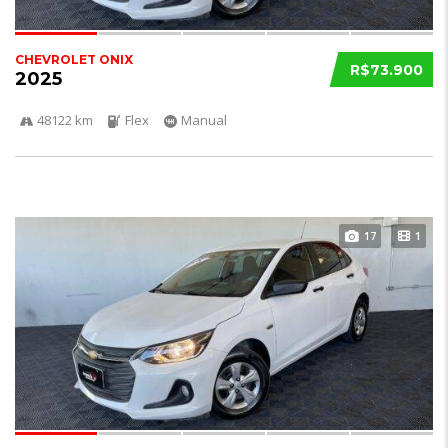
CHEVROLET ONIX
R$73.900
2025
48122 km
Flex
Manual
17
1