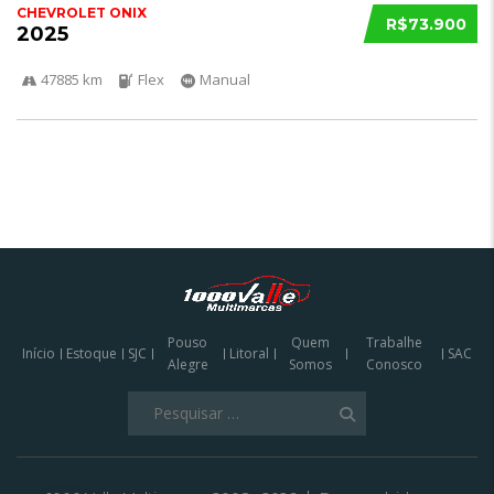
CHEVROLET ONIX
R$73.900
2025
47885 km
Flex
Manual
Pouso
Quem
Trabalhe
Início
Estoque
SJC
Litoral
SAC
Alegre
Somos
Conosco
Pesquisar
por: