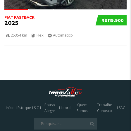
FIAT FASTBACK
R$119.900
2025
25354 km
Flex
Automático
Pouso
Quem
Trabalhe
Início
Estoque
SJC
Litoral
SAC
Alegre
Somos
Conosco
Pesquisar
por: