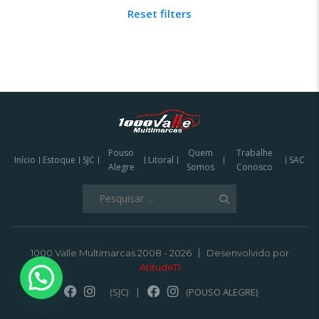
Reset filters
Pouso
Quem
Trabalhe
Início
Estoque
SJC
Litoral
SAC
Alegre
Somos
Conosco
Pesquisar
por:
1000 Valle Multimarcas 2008 - 2026
Desenvolvido por
AtitudeTI
(SJC)
|
(POUSO ALEGRE)