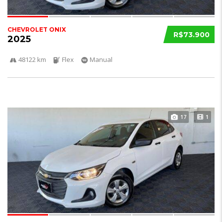
CHEVROLET ONIX
R$73.900
2025
48122 km
Flex
Manual
17
1