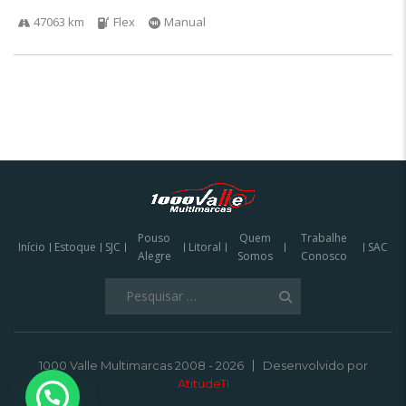
47063 km
Flex
Manual
Pouso
Quem
Trabalhe
Início
Estoque
SJC
Litoral
SAC
Alegre
Somos
Conosco
Pesquisar
por:
1000 Valle Multimarcas 2008 - 2026
Desenvolvido por
AtitudeTI