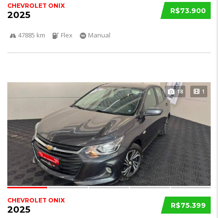
CHEVROLET ONIX
R$73.900
2025
47885 km
Flex
Manual
18
1
CHEVROLET ONIX
R$75.399
2025