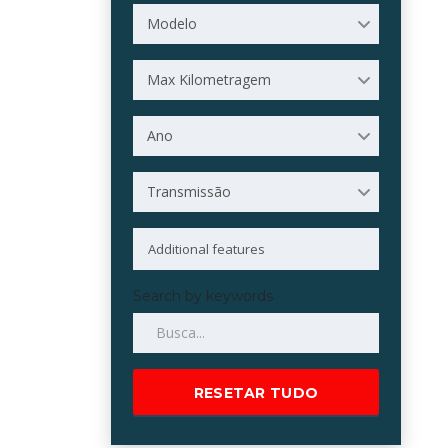
Modelo
Max Kilometragem
Ano
Transmissão
Search by keywords
RESETAR TUDO