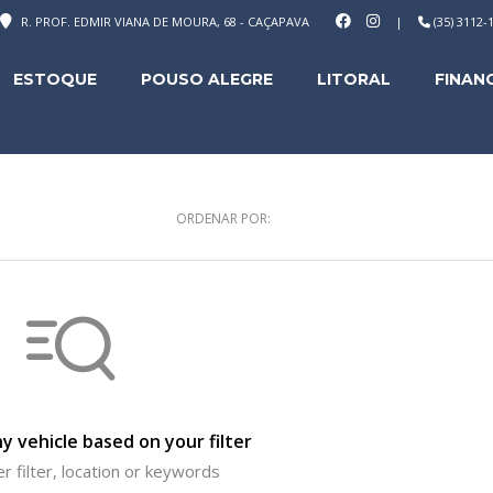
R. PROF. EDMIR VIANA DE MOURA, 68 - CAÇAPAVA
|
(35) 3112
ESTOQUE
POUSO ALEGRE
LITORAL
FINAN
ORDENAR POR:
y vehicle based on your filter
r filter, location or keywords