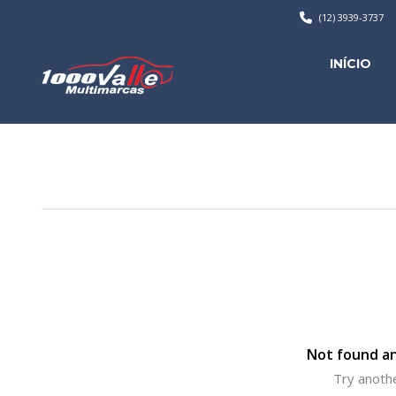
(12) 3939-3737
INÍCIO
Not found an
Try anothe