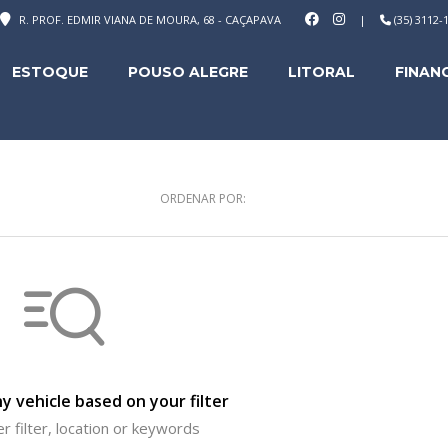
R. PROF. EDMIR VIANA DE MOURA, 68 - CAÇAPAVA
|
(35) 3112
ESTOQUE
POUSO ALEGRE
LITORAL
FINAN
ORDENAR POR:
y vehicle based on your filter
r filter, location or keywords