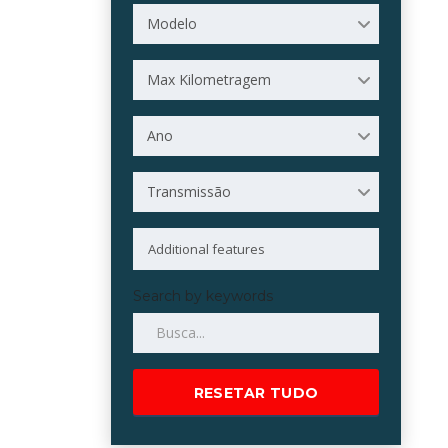
Modelo
Max Kilometragem
Ano
Transmissão
Search by keywords
RESETAR TUDO