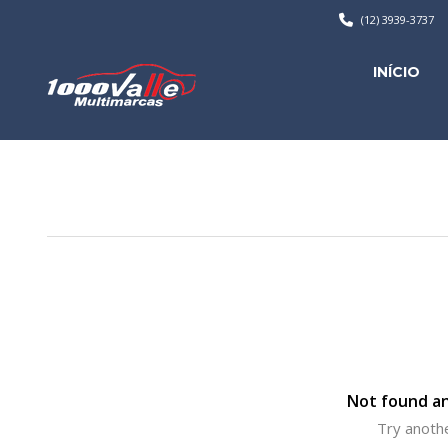
(12) 3939-3737
INÍCIO
Not found an
Try anothe