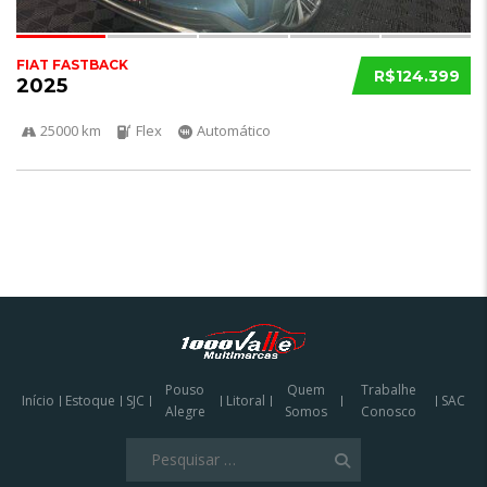
FIAT FASTBACK
R$124.399
2025
25000 km
Flex
Automático
Pouso
Quem
Trabalhe
Início
Estoque
SJC
Litoral
SAC
Alegre
Somos
Conosco
Pesquisar
por: