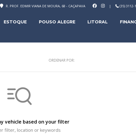
R. PROF. EDMIR VIANA DE MOURA, 68 - CAÇAPAVA
|
(35) 3112
ESTOQUE
POUSO ALEGRE
LITORAL
FINAN
ORDENAR POR:
y vehicle based on your filter
r filter, location or keywords