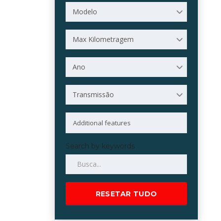
Modelo
Max Kilometragem
Ano
Transmissão
Search by keywords
RESETAR TUDO