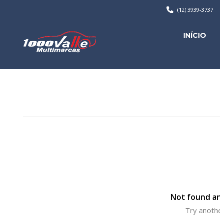
(12) 3939-3737
INÍCIO
Not found an
Try anothe