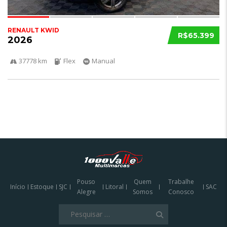
RENAULT KWID
R$65.399
2026
37778 km
Flex
Manual
Pouso
Quem
Trabalhe
Início
Estoque
SJC
Litoral
SAC
Alegre
Somos
Conosco
Pesquisar
por: