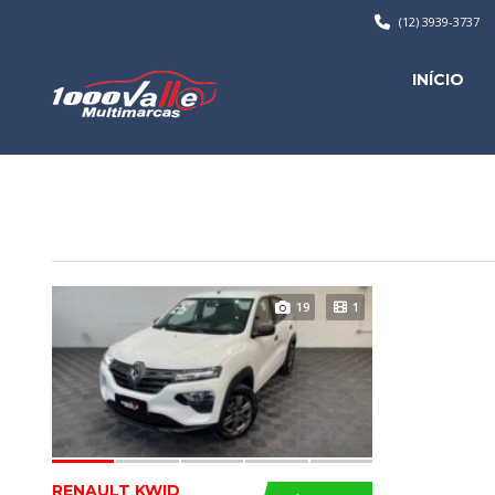
(12) 3939-3737
INÍCIO
19
1
RENAULT KWID