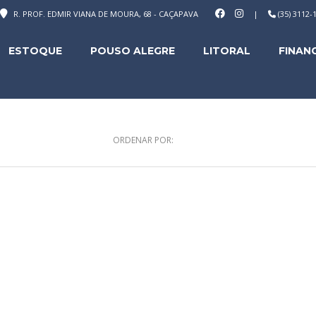
R. PROF. EDMIR VIANA DE MOURA, 68 - CAÇAPAVA
|
(35) 3112
ESTOQUE
POUSO ALEGRE
LITORAL
FINAN
ORDENAR POR: