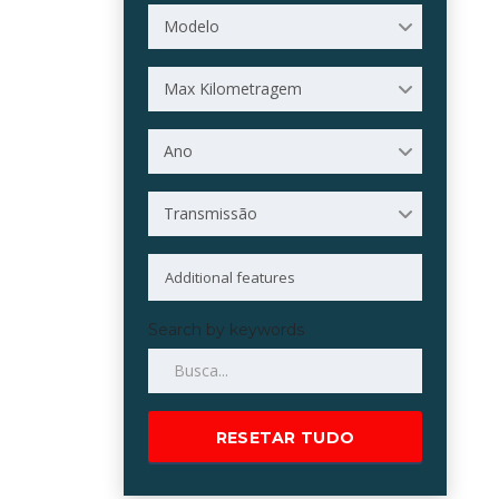
Modelo
Max Kilometragem
Ano
Transmissão
Search by keywords
RESETAR TUDO